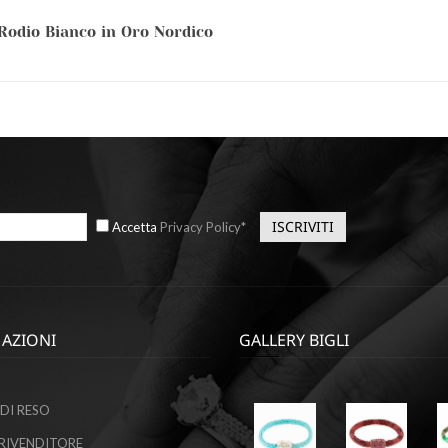
 Rodio Bianco in Oro Nordico
Accetta
Privacy Policy*
AZIONI
GALLERY BIGLI
Ottobre
Ottobre
9,
9,
DI RESO
2023
2023
RIVENDITORE