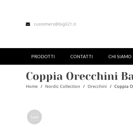
customers@bigli21.it
PRODOTTI
CONTATTI
CHI SIAMO
Coppia Orecchini Ba
Home
/
Nordic Collection
/
Orecchini
/
Coppia Or
Sold
out