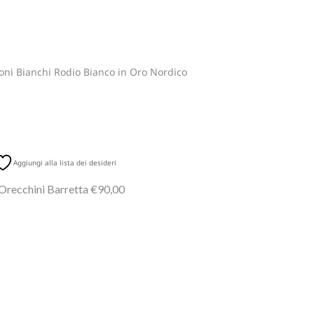
oni Bianchi Rodio Bianco in Oro Nordico
Aggiungi alla lista dei desideri
Orecchini Barretta €90,00