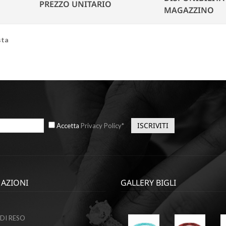
PREZZO UNITARIO
MAGAZZINO
sta
Accetta
Privacy Policy*
AZIONI
GALLERY BIGLI
Ottobre
Ottobre
9,
9,
DI RESO
2023
2023