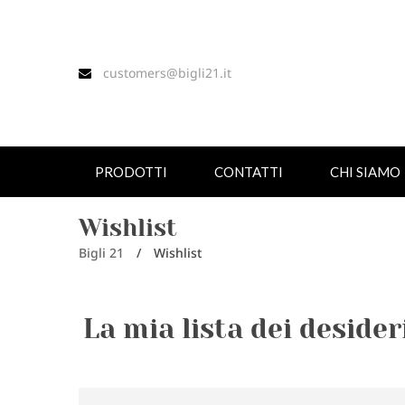
customers@bigli21.it
PRODOTTI
CONTATTI
CHI SIAMO
Wishlist
Bigli 21
/
Wishlist
La mia lista dei desider