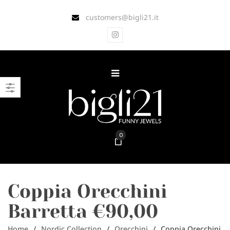
customers@bigli21.it
0
Coppia Orecchini
Barretta €90,00
Home
/
Nordic Collection
/
Orecchini
/
Coppia Orecchini