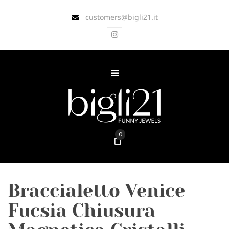
customers@bigli21.it
0
Braccialetto Venice
Fucsia Chiusura