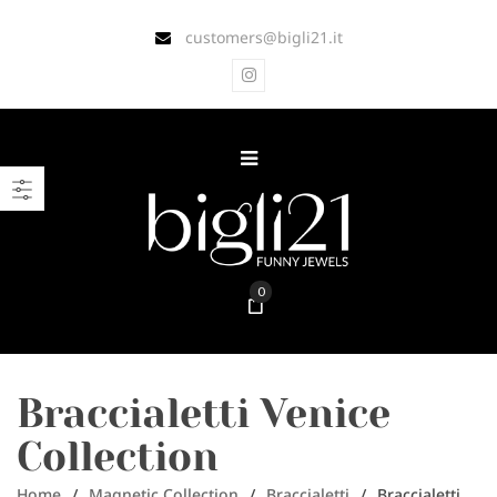
customers@bigli21.it
0
Braccialetti Venice
Collection
Home
/
Magnetic Collection
/
Braccialetti
/
Braccialetti