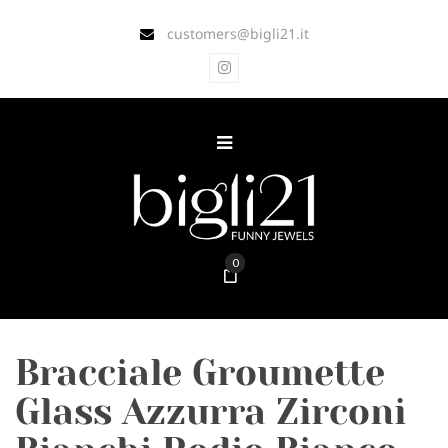
customers@bigli21.it
0
Bracciale Groumette
Glass Azzurra Zirconi