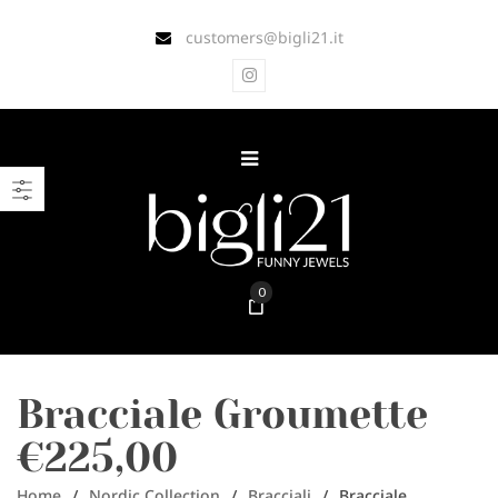
customers@bigli21.it
0
Bracciale Groumette
€225,00
Home
/
Nordic Collection
/
Bracciali
/
Bracciale