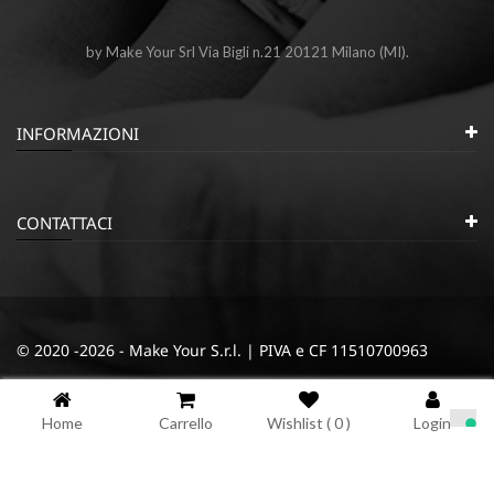
by Make Your Srl Via Bigli n.21 20121 Milano (MI).
INFORMAZIONI
CONTATTACI
© 2020 -2026 - Make Your S.r.l. | PIVA e CF 11510700963
|
|
Privacy e Cookie Policy
Termini e condizioni
Cookie
Home
Carrello
Wishlist (
0
)
Login