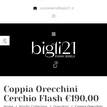
customers@bigli21.it
0
Coppia Orecchini
Cerchio Flash €190,00
Home
/
Nordic Collection
/
Orecchini
/
Coppia Orecchini