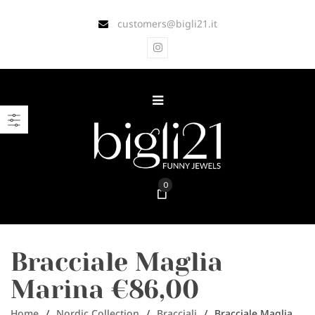
customers@bigli21.it
0
Bracciale Maglia
Marina €86,00
Home
/
Nordic Collection
/
Bracciali
/
Bracciale Maglia