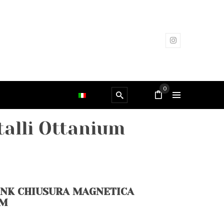
0
talli Ottanium
INK CHIUSURA MAGNETICA
UM