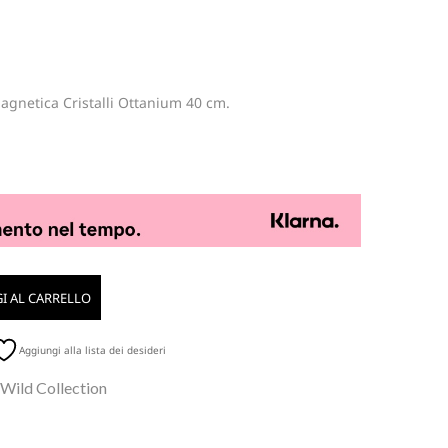
agnetica Cristalli Ottanium 40 cm.
I AL CARRELLO
Aggiungi alla lista dei desideri
 Wild Collection