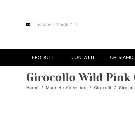
customers@bigli21.it
PRODOTTI
CONTATTI
CHI SIAMO
Girocollo Wild Pink
Home
/
Magnetic Collection
/
Girocolli
/
Girocol