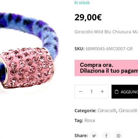
in stock
29,00
€
Girocollo Wild Blu Chiusura Ma
SKU:
6BW0045-6MC0007-GR
AGGIUNG
Girocolli
Girocolli
Categorie:
,
Rosa
Tag:
Share: