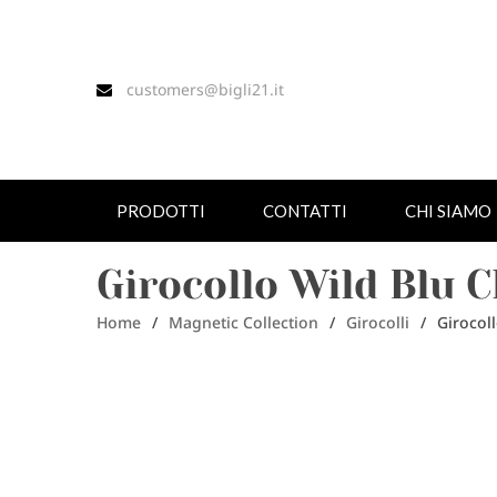
customers@bigli21.it
PRODOTTI
CONTATTI
CHI SIAMO
Girocollo Wild Blu 
Home
/
Magnetic Collection
/
Girocolli
/
Girocol