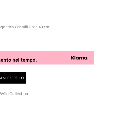
gnetica Cristalli Rosa 40 cm.
I AL CARRELLO
 Wild Collection