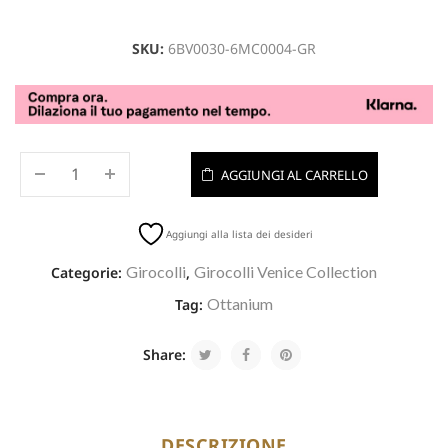
SKU:
6BV0030-6MC0004-GR
AGGIUNGI AL CARRELLO
Aggiungi alla lista dei desideri
Girocolli
Girocolli Venice Collection
Categorie:
,
Ottanium
Tag:
Share:
DESCRIZIONE