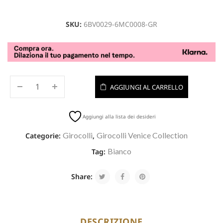
SKU:
6BV0029-6MC0008-GR
AGGIUNGI AL CARRELLO
Aggiungi alla lista dei desideri
Girocolli
Girocolli Venice Collection
Categorie:
,
Bianco
Tag:
Share:
DESCRIZIONE