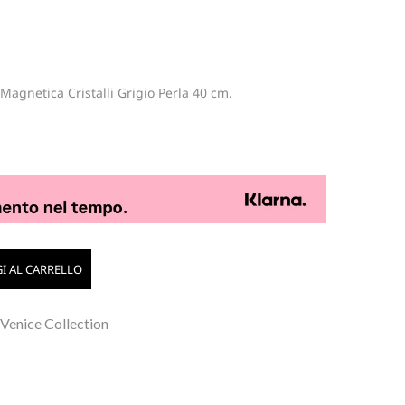
Magnetica Cristalli Grigio Perla 40 cm.
I AL CARRELLO
 Venice Collection