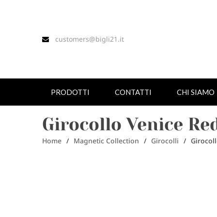
customers@bigli21.it
PRODOTTI
CONTATTI
CHI SIAMO
Girocollo Venice Re
Home
/
Magnetic Collection
/
Girocolli
/
Girocol