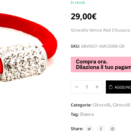
in stock
29,00
€
Girocollo Venice Red Chiusura 
SKU:
6BV0031-6MC0008-GR
AGGIUNG
Girocolli
Girocolli
Categorie:
,
Bianco
Tag:
Share: