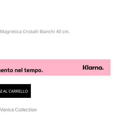
Magnetica Cristalli Bianchi 40 cm.
I AL CARRELLO
 Venice Collection