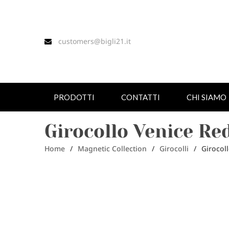
customers@bigli21.it
PRODOTTI
CONTATTI
CHI SIAMO
Girocollo Venice Re
Home
/
Magnetic Collection
/
Girocolli
/
Girocol