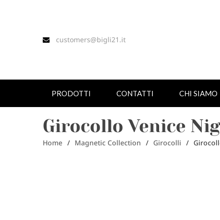
customers@bigli21.it
PRODOTTI
CONTATTI
CHI SIAMO
Girocollo Venice Ni
Home
/
Magnetic Collection
/
Girocolli
/
Girocol