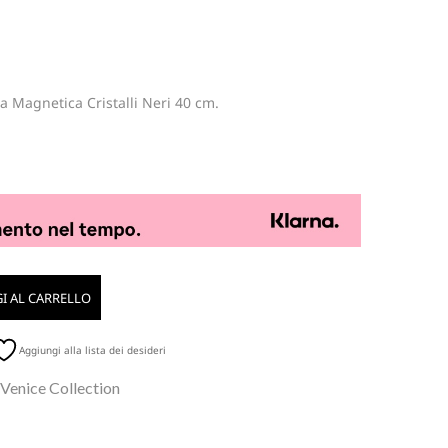
a Magnetica Cristalli Neri 40 cm.
I AL CARRELLO
Aggiungi alla lista dei desideri
 Venice Collection