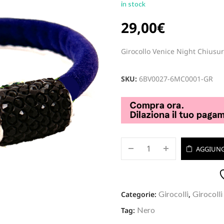
in stock
29,00
€
Girocollo Venice Night Chiusur
SKU:
6BV0027-6MC0001-GR
AGGIUNG
Girocolli
Girocolli
Categorie:
,
Nero
Tag: