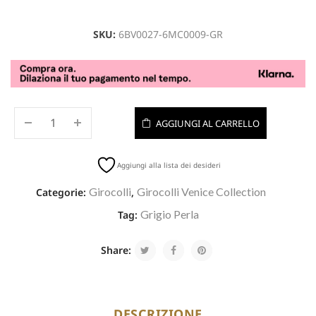
SKU:
6BV0027-6MC0009-GR
AGGIUNGI AL CARRELLO
Aggiungi alla lista dei desideri
Girocolli
Girocolli Venice Collection
Categorie:
,
Grigio Perla
Tag:
Share:
DESCRIZIONE