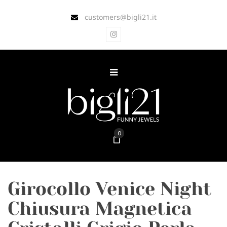
customers@bigli21.it
0
Girocollo Venice Night
Chiusura Magnetica