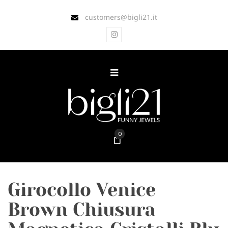
customers@bigli21.it
0
Girocollo Venice
Brown Chiusura