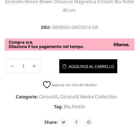
Girocollo Venice Brown Chiusura Magnetica Cristalli Blu Notte
40 cm.
SKU:
6BV0026-6MC0014-GR
AGGIUNGI AL CARRELLO
Aggiungi alla lista dei desideri
Girocolli
Girocolli Venice Collection
Categorie:
,
Blu Notte
Tag:
Share: