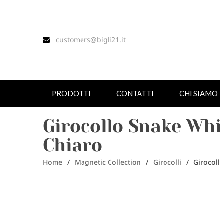
customers@bigli21.it
PRODOTTI
CONTATTI
CHI SIAMO
Girocollo Snake Whi
Chiaro
Home
/
Magnetic Collection
/
Girocolli
/
Girocol