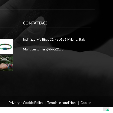
CONTATTACI
Ottobre
Indirizzo: via Bigli, 21 - 20121 Milano, Italy
9,
2023
Mail : customers@bigli21.it
4
galleria1
Ottobre
9,
2023
2
galleria7
9
|
|
Privacy e Cookie Policy
Termini e condizioni
Cookie