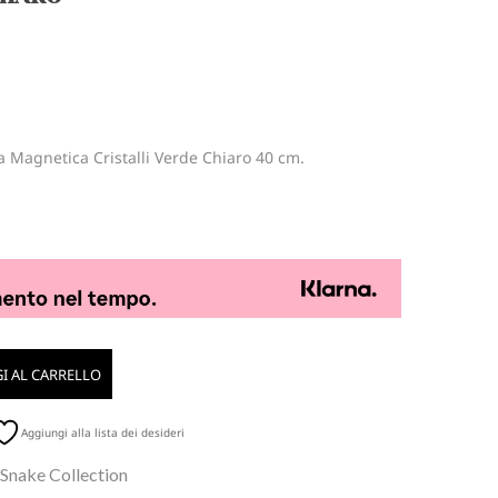
a Magnetica Cristalli Verde Chiaro 40 cm.
I AL CARRELLO
Aggiungi alla lista dei desideri
 Snake Collection