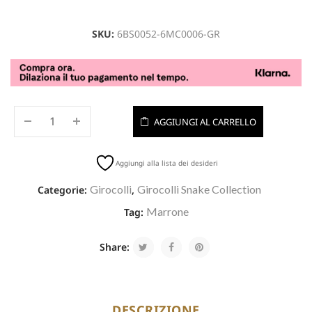
SKU:
6BS0052-6MC0006-GR
AGGIUNGI AL CARRELLO
Aggiungi alla lista dei desideri
Girocolli
Girocolli Snake Collection
Categorie:
,
Marrone
Tag:
Share:
DESCRIZIONE