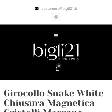
customers@bigli21.it
0
Girocollo Snake White
Chiusura Magnetica