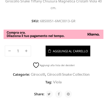
Girocollo Snake Tiffany Chiusura Magnetica Cristalli Viola 40
cm.
SKU:
6BS0051-6MC0013-GR
AGGIUNGI AL CARRELLO
Aggiungi alla lista dei desideri
Girocolli
Girocolli Snake Collection
Categorie:
,
Viola
Tag:
Share: