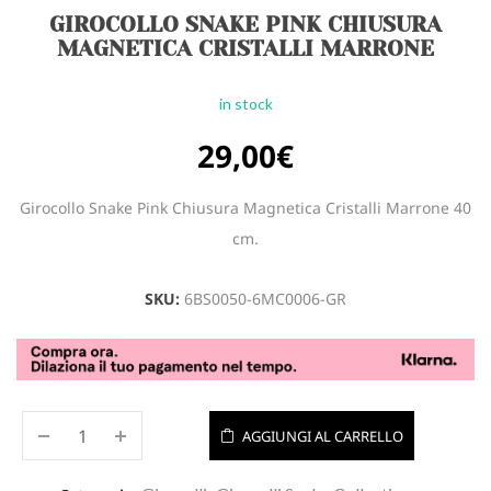
GIROCOLLO SNAKE PINK CHIUSURA
MAGNETICA CRISTALLI MARRONE
in stock
29,00
€
Girocollo Snake Pink Chiusura Magnetica Cristalli Marrone 40
cm.
SKU:
6BS0050-6MC0006-GR
AGGIUNGI AL CARRELLO