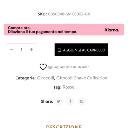
SKU:
6BS0048-6MC0002-GR
AGGIUNGI AL CARRELLO
Aggiungi alla lista dei desideri
Girocolli
Girocolli Snake Collection
Categorie:
,
Rosso
Tag:
Share:
DESCRIZIONE