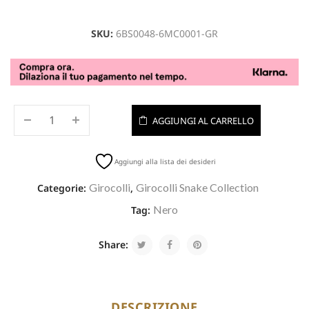
SKU:
6BS0048-6MC0001-GR
AGGIUNGI AL CARRELLO
Aggiungi alla lista dei desideri
Girocolli
Girocolli Snake Collection
Categorie:
,
Nero
Tag:
Share:
DESCRIZIONE