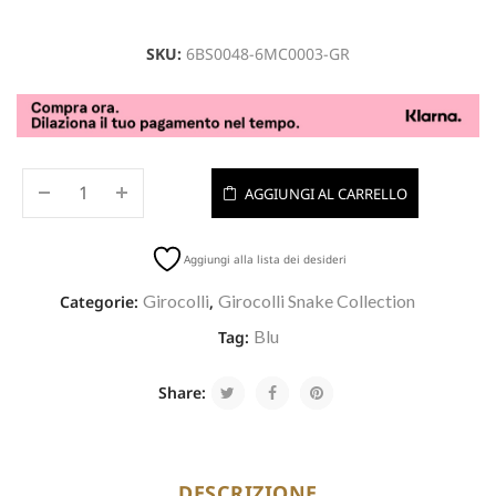
SKU:
6BS0048-6MC0003-GR
AGGIUNGI AL CARRELLO
Aggiungi alla lista dei desideri
Girocolli
Girocolli Snake Collection
Categorie:
,
Blu
Tag:
Share:
DESCRIZIONE