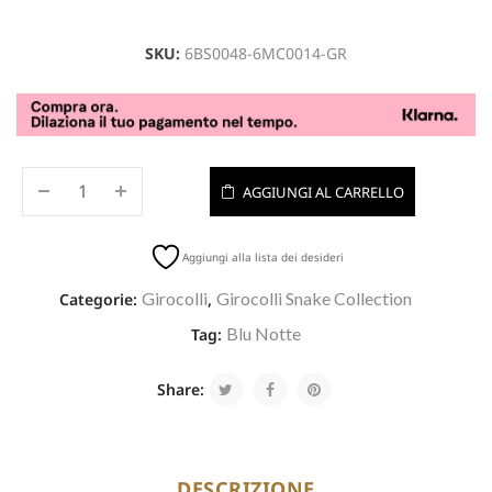
SKU:
6BS0048-6MC0014-GR
AGGIUNGI AL CARRELLO
Aggiungi alla lista dei desideri
Girocolli
Girocolli Snake Collection
Categorie:
,
Blu Notte
Tag:
Share:
DESCRIZIONE