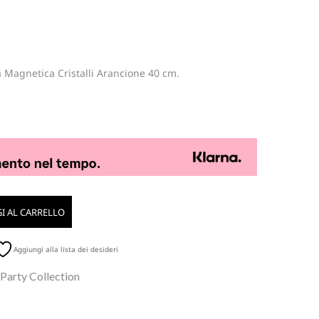
a Magnetica Cristalli Arancione 40 cm.
I AL CARRELLO
Aggiungi alla lista dei desideri
 Party Collection