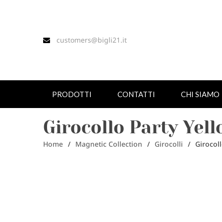
customers@bigli21.it
PRODOTTI
CONTATTI
CHI SIAMO
Girocollo Party Yel
Home
/
Magnetic Collection
/
Girocolli
/
Girocol