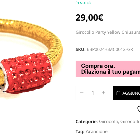
in stock
29,00
€
Girocollo Party Yellow Chiusur
SKU:
6BP0024-6MC0012-GR
AGGIUNG
Girocolli
Girocolli
Categorie:
,
Arancione
Tag: