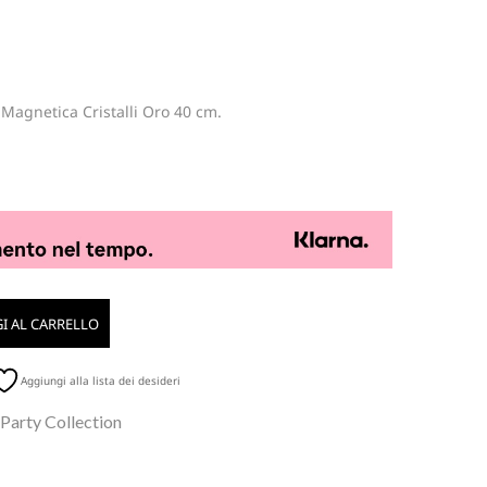
 Magnetica Cristalli Oro 40 cm.
I AL CARRELLO
Aggiungi alla lista dei desideri
 Party Collection