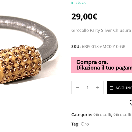
in stock
29,00
€
Girocollo Party Silver Chiusura
SKU:
6BP0018-6MC0010-GR
AGGIUNG
Girocolli
Girocolli
Categorie:
,
Oro
Tag: