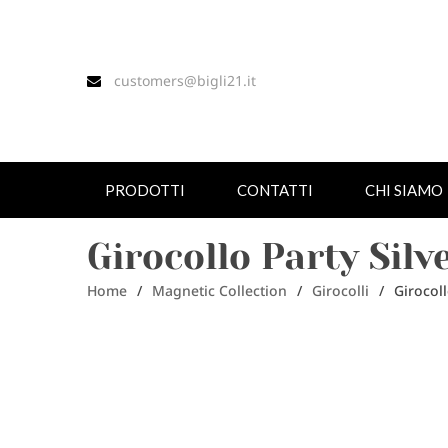
customers@bigli21.it
PRODOTTI
CONTATTI
CHI SIAMO
Girocollo Party Silv
Home
/
Magnetic Collection
/
Girocolli
/
Girocoll