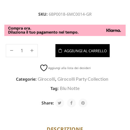
SKU:
6BP0018-6MC0014-GR
AGGIUNGI AL CARRELLO
Aggiungi alla lista dei desideri
Girocolli
Girocolli Party Collection
Categorie:
,
Blu Notte
Tag:
Share:
DESCRIZIONE