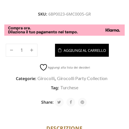
SKU:
6BP0023-6MC0005-GR
AGGIUNGI AL CARRELLO
Aggiungi alla lista dei desideri
Girocolli
Girocolli Party Collection
Categorie:
,
Turchese
Tag:
Share:
DESCRIZIONE