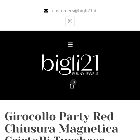
customers@bigli21.it
0
Girocollo Party Red
Chiusura Magnetica