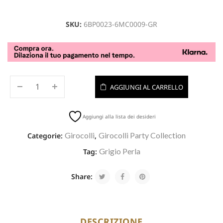
SKU:
6BP0023-6MC0009-GR
AGGIUNGI AL CARRELLO
Aggiungi alla lista dei desideri
Girocolli
Girocolli Party Collection
Categorie:
,
Grigio Perla
Tag:
Share:
DESCRIZIONE