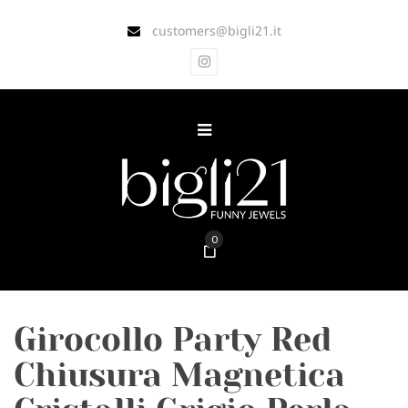
customers@bigli21.it
0
Girocollo Party Red
Chiusura Magnetica