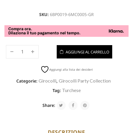
SKU:
6BP0019-6MC0005-GR
AGGIUNGI AL CARRELLO
Aggiungi alla lista dei desideri
Girocolli
Girocolli Party Collection
Categorie:
,
Turchese
Tag:
Share:
DESCRIZIONE