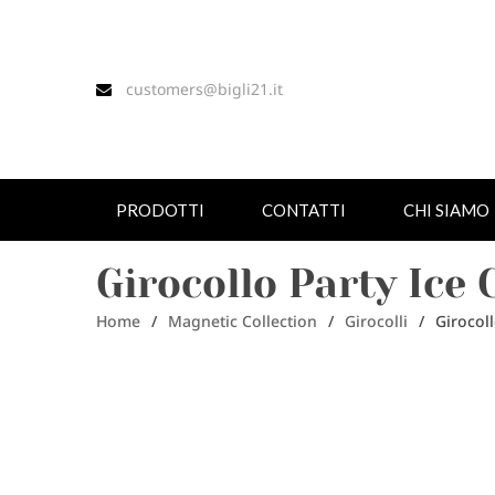
customers@bigli21.it
PRODOTTI
CONTATTI
CHI SIAMO
Girocollo Party Ice
Home
/
Magnetic Collection
/
Girocolli
/
Girocol