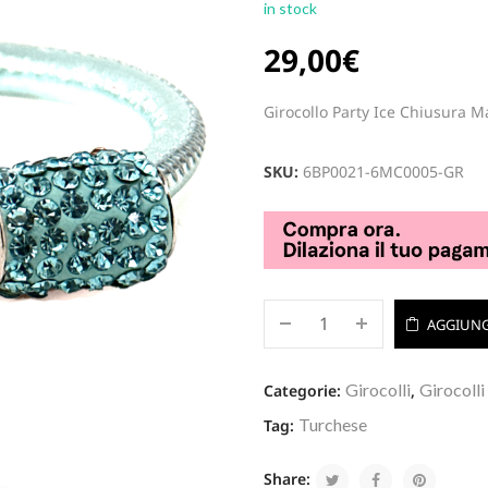
in stock
29,00
€
Girocollo Party Ice Chiusura M
SKU:
6BP0021-6MC0005-GR
AGGIUNG
Girocolli
Girocolli
Categorie:
,
Turchese
Tag:
Share: