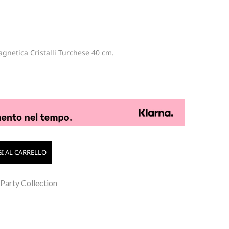
agnetica Cristalli Turchese 40 cm.
I AL CARRELLO
 Party Collection