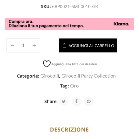
SKU:
6BP0021-6MC0010-GR
AGGIUNGI AL CARRELLO
Aggiungi alla lista dei desideri
Girocolli
Girocolli Party Collection
Categorie:
,
Oro
Tag:
Share:
DESCRIZIONE