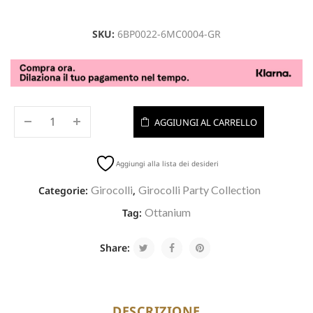
SKU:
6BP0022-6MC0004-GR
AGGIUNGI AL CARRELLO
Aggiungi alla lista dei desideri
Girocolli
Girocolli Party Collection
Categorie:
,
Ottanium
Tag:
Share:
DESCRIZIONE