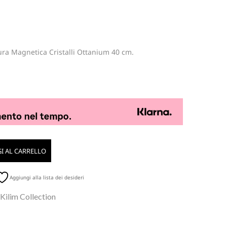
ura Magnetica Cristalli Ottanium 40 cm.
I AL CARRELLO
Aggiungi alla lista dei desideri
 Kilim Collection