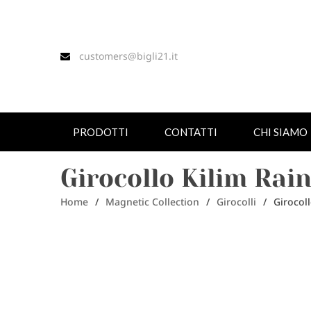
customers@bigli21.it
PRODOTTI
CONTATTI
CHI SIAMO
Girocollo Kilim Rai
Home
/
Magnetic Collection
/
Girocolli
/
Girocol