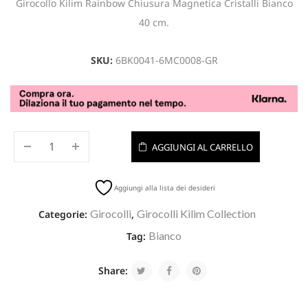
Girocollo Kilim Rainbow Chiusura Magnetica Cristalli Bianco
40 cm.
SKU:
6BK0041-6MC0008-GR
AGGIUNGI AL CARRELLO
Aggiungi alla lista dei desideri
Girocolli
Girocolli Kilim Collection
Categorie:
,
Bianco
Tag:
Share: