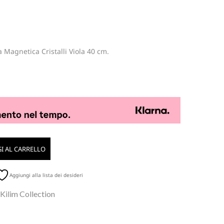
 Magnetica Cristalli Viola 40 cm.
I AL CARRELLO
Aggiungi alla lista dei desideri
 Kilim Collection