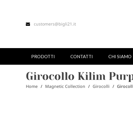
customers@bigli21.it
PRODOTTI
CONTATTI
CHI SIAMO
Girocollo Kilim Pur
Home
/
Magnetic Collection
/
Girocolli
/
Girocoll