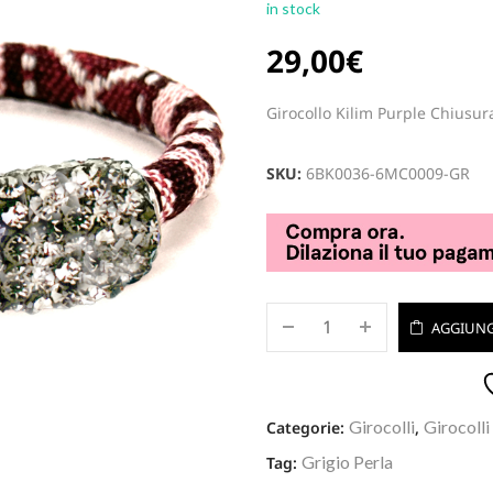
in stock
29,00
€
Girocollo Kilim Purple Chiusura
SKU:
6BK0036-6MC0009-GR
AGGIUNG
Girocolli
Girocolli
Categorie:
,
Grigio Perla
Tag: