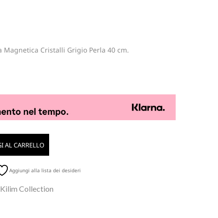
 Magnetica Cristalli Grigio Perla 40 cm.
I AL CARRELLO
Aggiungi alla lista dei desideri
 Kilim Collection