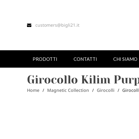
customers@bigli21.it
PRODOTTI
CONTATTI
CHI SIAMO
Girocollo Kilim Purp
Home
/
Magnetic Collection
/
Girocolli
/
Girocoll