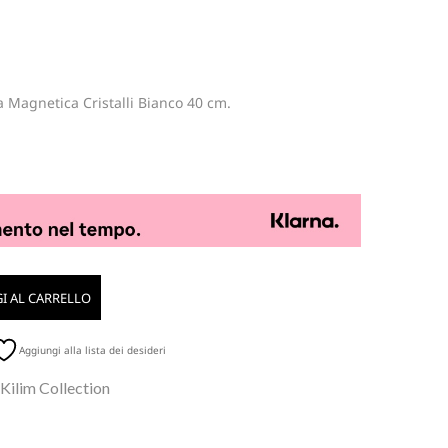
a Magnetica Cristalli Bianco 40 cm.
I AL CARRELLO
Aggiungi alla lista dei desideri
 Kilim Collection