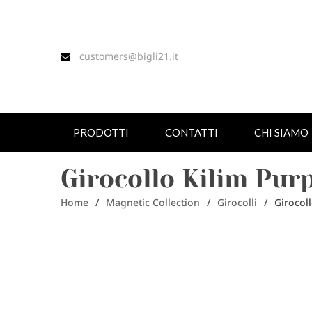
customers@bigli21.it
PRODOTTI
CONTATTI
CHI SIAMO
Girocollo Kilim Pur
Home
/
Magnetic Collection
/
Girocolli
/
Girocol