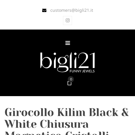
customers@bigli21.it
0
Girocollo Kilim Black &
White Chiusura