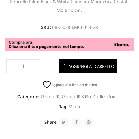
Girocollo Kilim Black & White Chiusura Magnetica Cristalli
Viola 40 cm.
SKU:
6BK0038-6MC0013-GR
AGGIUNGI AL CARRELLO
Aggiungi alla lista dei desideri
Girocolli
Girocolli Kilim Collection
Categorie:
,
Viola
Tag:
Share: