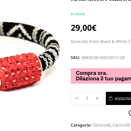
in stock
29,00
€
Girocollo Kilim Black & White 
SKU:
6BK0038-6MC0012-GR
AGGIUNG
Girocolli
Girocolli
Categorie:
,