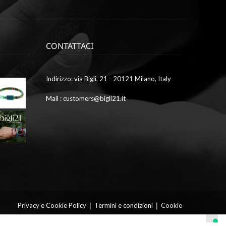
CONTATTACI
Ottobre
Indirizzo: via Bigli, 21 - 20121 Milano, Italy
9,
2023
Mail : customers@bigli21.it
4
galleria1
Ottobre
9,
2023
2
galleria7
9
|
|
Privacy e Cookie Policy
Termini e condizioni
Cookie