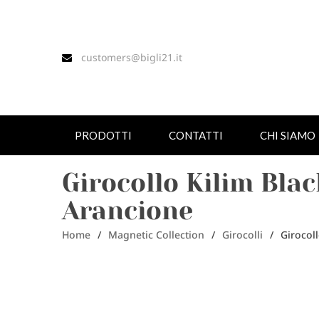
customers@bigli21.it
PRODOTTI
CONTATTI
CHI SIAMO
Girocollo Kilim Bla
Arancione
Home
/
Magnetic Collection
/
Girocolli
/
Girocol