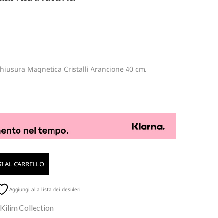
Chiusura Magnetica Cristalli Arancione 40 cm.
I AL CARRELLO
Aggiungi alla lista dei desideri
 Kilim Collection