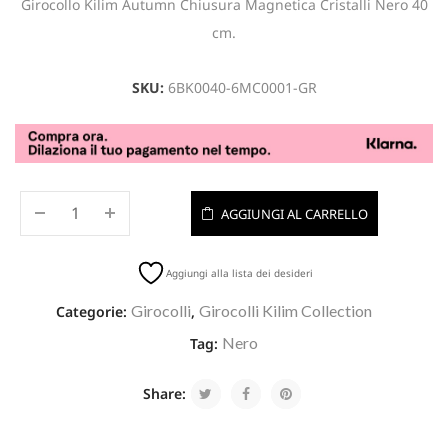
Girocollo Kilim Autumn Chiusura Magnetica Cristalli Nero 40
cm.
SKU:
6BK0040-6MC0001-GR
AGGIUNGI AL CARRELLO
Aggiungi alla lista dei desideri
Girocolli
Girocolli Kilim Collection
Categorie:
,
Nero
Tag:
Share: