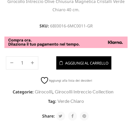
Girocollo Intreccio Olive Chiusura Magnetica Cristalli Verde
Chiaro 40 cm.
SKU:
6BI0016-6MC0011-GR
AGGIUNGI AL CARRELLO
Aggiungi alla lista dei desideri
Girocolli
Girocolli Intreccio Collection
Categorie:
,
Verde Chiaro
Tag:
Share: