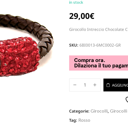
in stock
29,00
€
Girocollo Intreccio Chocolate 
SKU:
6BI0013-6MC0002-GR
AGGIUNG
Girocolli
Girocolli
Categorie:
,
Rosso
Tag: