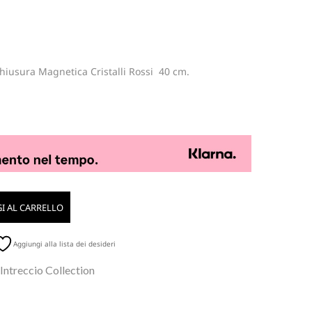
Chiusura Magnetica Cristalli Rossi 40 cm.
I AL CARRELLO
Aggiungi alla lista dei desideri
 Intreccio Collection