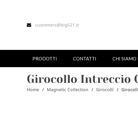
customers@bigli21.it
PRODOTTI
CONTATTI
CHI SIAMO
Girocollo Intreccio
Home
/
Magnetic Collection
/
Girocolli
/
Girocol