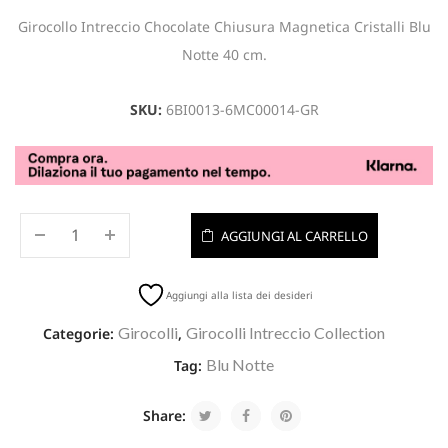
Girocollo Intreccio Chocolate Chiusura Magnetica Cristalli Blu
Notte 40 cm.
SKU:
6BI0013-6MC00014-GR
AGGIUNGI AL CARRELLO
Aggiungi alla lista dei desideri
Girocolli
Girocolli Intreccio Collection
Categorie:
,
Blu Notte
Tag:
Share: