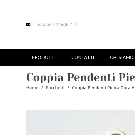
customers@bigli21.it
PRODOTTI
CONTATTI
CHI SIAMO
Coppia Pendenti Pi
Home
/
Pacchetti
/
Coppia Pendenti Pietra Dura A