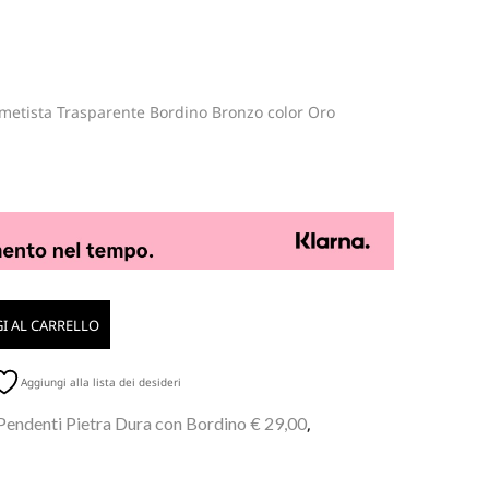
metista Trasparente Bordino Bronzo color Oro
I AL CARRELLO
Aggiungi alla lista dei desideri
Pendenti Pietra Dura con Bordino € 29,00
,