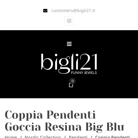
customers@bigli21.it
0
Coppia Pendenti
Goccia Resina Big Blu
Home
/
Nordic Collection
/
Pendenti
/
Coppia Pendenti