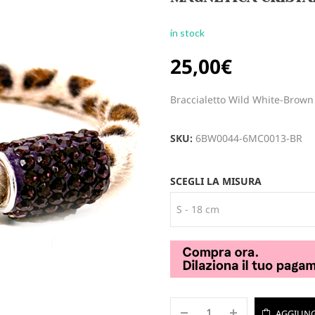
in stock
25,00
€
Braccialetto Wild White-Brown 
SKU:
6BW0044-6MC0013-BR
SCEGLI LA MISURA
AGGIUNG