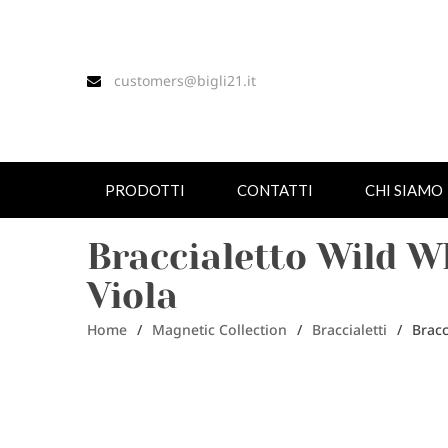
customers@bigli21.it
PRODOTTI
CONTATTI
CHI SIAMO
Braccialetto Wild W
Viola
Home
/
Magnetic Collection
/
Braccialetti
/
Bracc