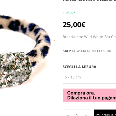
in stock
25,00
€
Braccialetto Wild White-Blu Ch
SKU:
6BW0043-6MC0009-BR
SCEGLI LA MISURA
AGGIUNG