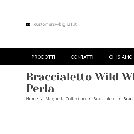
customers@bigli21.it
PRODOTTI
CONTATTI
CHI SIAMO
Braccialetto Wild W
Perla
Home
/
Magnetic Collection
/
Braccialetti
/
Bracc