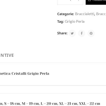
Braccialetti
Bracci
Categorie:
,
Grigio Perla
Tag:
Share:
NTIVE
tica Cristalli Grigio Perla
m, S – 18 cm, M – 19 cm, L – 20 cm, XL – 21 cm, XXL – 22 cm